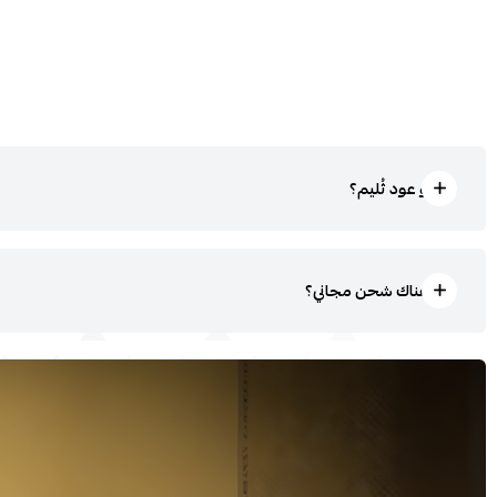
ما هو عود ثُليم؟
هل هناك شحن مجاني؟