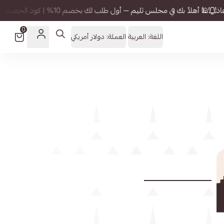
م 10% | كود الخصم: Thulaim
⚡ توصيل مجاني خلال ساعتي
0
اللغة:
العربية
العملة:
دولار أمريكي