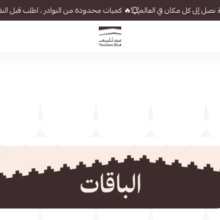
يات محدودة من النوادر ، اطلب قبل النفاذ
🕌 أهلاً بك في مجلس ثليم — أول طلب لك بخص
عــود ثليم