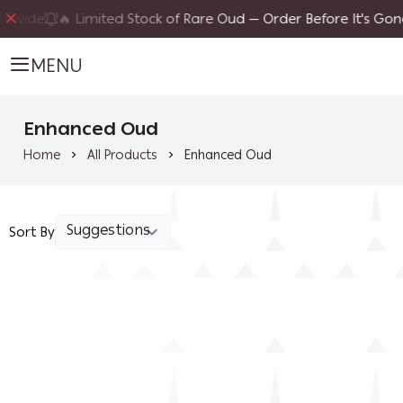
ide
🔥 Limited Stock of Rare Oud — Order Before It's Gone

MENU
Enhanced Oud
Home
All Products
Enhanced Oud
Sort By