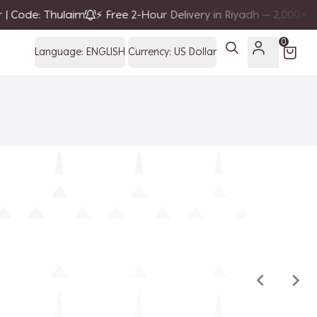
Code: Thulaim
⚡ Free 2-Hour Delivery in Riyadh — 2,000+
| B
0
Language:
ENGLISH
Currency:
US Dollar